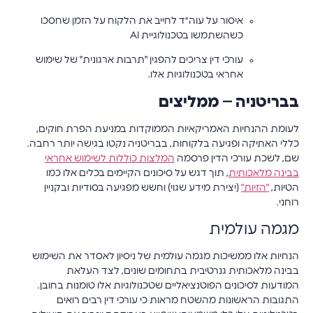
איסור על עוה״ד לחייב את הלקוח על הזמן שחסכו
כשהשתמשו בטכנולוגיית AI
עורכי דין צריכים להפגין "תרבות ארגונית" של שימוש
אחראי בטכנולוגיות אלו.
בבריטניה – ממליצים
לעומת ההנחיות האמריקאיות הממוקדות במניעת הפרת חוקים,
כללי האתיקה ופגיעה בלקוחות, בבריטניה נקטו בגישה יותר רחבה.
שם, לשכת עורכי הדין פרסמה
המלצות כוללות לשימוש אחראי
בבינה מלאכותית
, תוך דגש על סיכונים הקיימים בכלים אלו כמו
הטיות,
"הזיות"
(יצירת מידע שגוי) וחשש מפגיעה בסודיות ובקניין
רוחני.
מגמה עולמית
הנחיות אלו ממשיכות מגמה עולמית של ניסיון לאסדר את השימוש
בבינה מלאכותית גנרטיבית בתחומים שונים, לצד העלאת
המודעות לסיכונים הפוטנציאליים שטכנולוגיות אלו טומנות בחובן.
התגובות הראשונות מהשטח מראות כי עורכי דין רבים רואים