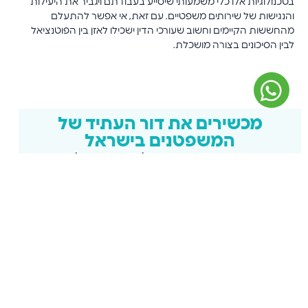
בטכנולוגיות אלו כלי משמעותי שיסייע בעבודתם ויגביר את היעילות
והנגישות של שירותים משפטיים. עם זאת, אי אפשר להתעלם
מהחששות הקיימים וחשוב שעורכי הדין ישכילו לאזן בין הפוטנציאל
לבין הסיכונים בצורה מושכלת.
מכשירים את דור העתיד של
המשפטנים בישראל
מגוון הרצאות מומחים מהמכון למשפט ובינה מלאכותית
לפקולטות למשפטים